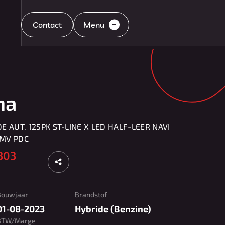
Contact
Menu
Home
ma
Aanbod
E AUT. 125PK ST-LINE X LED HALF-LEER NAVI
LMV PDC
 303
Diensten
Bouwjaar
Brandstof
Aflevering
01-08-2023
Hybride (Benzine)
BTW/Marge