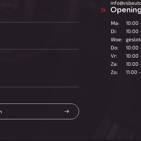
info@vsbauto
Opening
Ma:
10:00 
Di:
10:00 
Woe:
geslot
Do:
10:00 
Vr:
10:00 
Za:
10:00 
Zo:
11:00 
n