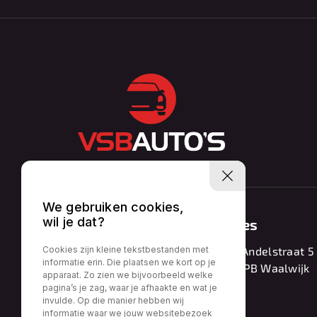
We gebruiken cookies,
wil je dat?
Contact
Adres
0416 – 224161
Van Andelstraat 5
Cookies zijn kleine tekstbestanden met
informatie erin. Die plaatsen we kort op je
5141 PB Waalwijk
info@vsbautos.nl
apparaat. Zo zien we bijvoorbeeld welke
pagina’s je zag, waar je afhaakte en wat je
invulde. Op die manier hebben wij
informatie waar we jouw websitebezoek