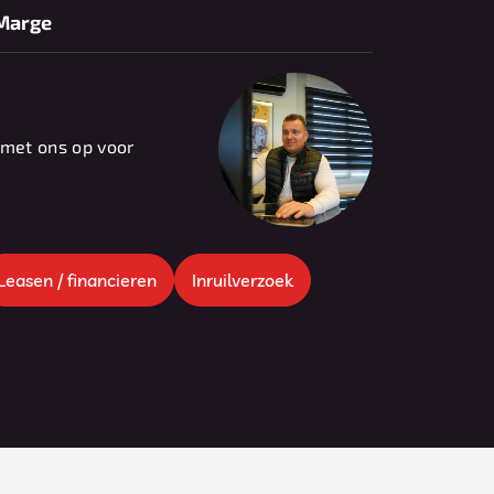
Marge
Over ons
Contact
met ons op voor
Leasen / financieren
Inruilverzoek