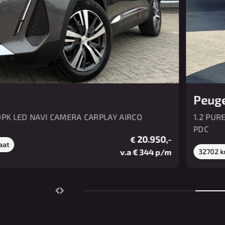
Peug
0PK LED NAVI CAMERA CARPLAY AIRCO
1.2 PUR
PDC
20.950,-
€
aat
v.a € 344 p/m
32702 