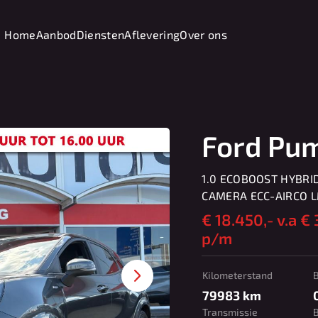
Home
Aanbod
Diensten
Aflevering
Over ons
Ford Pu
1.0 ECOBOOST HYBRID
CAMERA ECC-AIRCO 
€
18.450,-
v.a €
p/m
Kilometerstand
79983 km
Transmissie