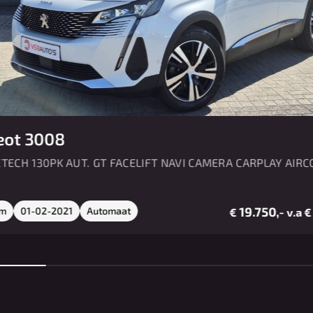
eot 3008
ETECH 130PK AUT. GT FACELIFT NAVI CAMERA CARPLAY AIR
19.750,-
km
01-02-2021
Automaat
€
v.a 