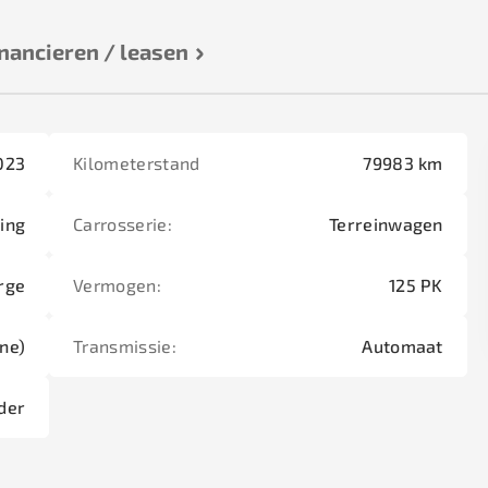
nancieren / leasen
023
Kilometerstand
79983 km
ring
Carrosserie:
Terreinwagen
rge
Vermogen:
125 PK
ne)
Transmissie:
Automaat
der