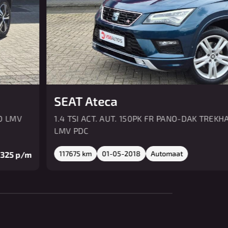
SEAT Ateca
CO LMV
1.4 TSI ACT. AUT. 150PK FR PANO-DAK TREK
LMV PDC
117675 km
01-05-2018
Automaat
€ 325 p/m