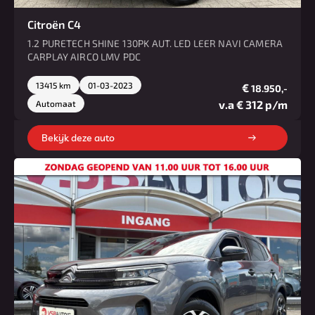
Citroën C4
1.2 PURETECH SHINE 130PK AUT. LED LEER NAVI CAMERA
CARPLAY AIRCO LMV PDC
13415 km
01-03-2023
€
18.950,-
v.a € 312 p/m
Automaat
Bekijk deze auto