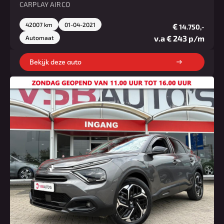
CARPLAY AIRCO
42007 km
01-04-2021
€
14.750,-
v.a € 243 p/m
Automaat
Bekijk deze auto