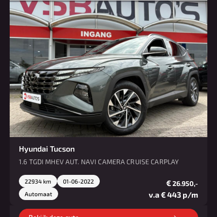
Hyundai Tucson
1.6 TGDI MHEV AUT. NAVI CAMERA CRUISE CARPLAY
22934 km
01-06-2022
€
26.950,-
v.a € 443 p/m
Automaat