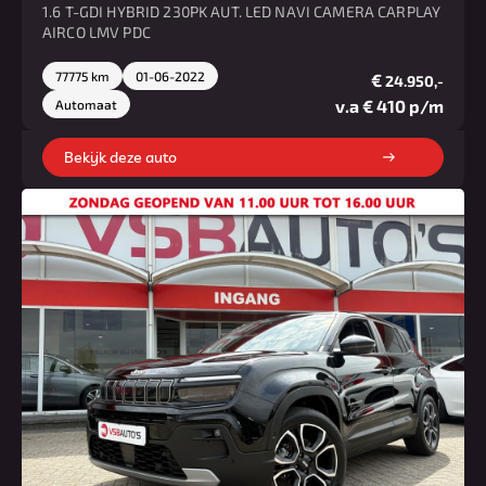
1.6 T-GDI HYBRID 230PK AUT. LED NAVI CAMERA CARPLAY
AIRCO LMV PDC
77775 km
01-06-2022
€
24.950,-
v.a € 410 p/m
Automaat
Bekijk deze auto