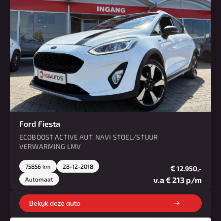
Ford Fiesta
ECOBOOST ACTIVE AUT. NAVI STOEL/STUUR
VERWARMING LMV
75856 km
28-12-2018
€
12.950,-
v.a € 213 p/m
Automaat
Bekijk deze auto