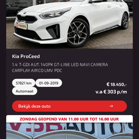
Kia ProCeed
1.4 T-GDI AUT. 140PK GT-LINE LED NAVI CAMERA
CARPLAY AIRCO LMV PDC
57821 km
01-09-2019
€
18.450,-
v.a € 303 p/m
Automaat
Bekijk deze auto