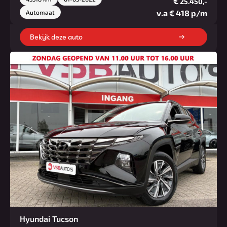
€
25.450,-
v.a € 418 p/m
Automaat
Bekijk deze auto
Hyundai Tucson