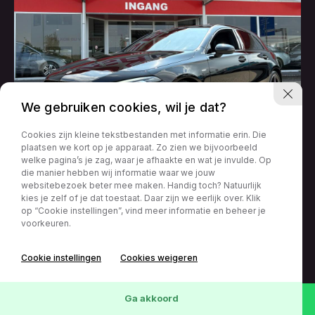
We gebruiken cookies, wil je dat?
Cookies zijn kleine tekstbestanden met informatie erin. Die
plaatsen we kort op je apparaat. Zo zien we bijvoorbeeld
welke pagina’s je zag, waar je afhaakte en wat je invulde. Op
Mercedes-Benz A-Klasse
die manier hebben wij informatie waar we jouw
A180 EDITION AMG-LINE 122PK LED NAVI CAMERA
websitebezoek beter mee maken. Handig toch? Natuurlijk
kies je zelf of je dat toestaat. Daar zijn we eerlijk over. Klik
SFEERVERLICHTING AIRCO LMV PDC
0416 – 224161
op “Cookie instellingen”, vind meer informatie en beheer je
info@vsbautos.nl
voorkeuren.
71197 km
01-11-2020
€
20.950,-
Van Andelstraat 5
v.a € 344 p/m
Handgeschakeld
5141 PB
Cookie instellingen
Cookies weigeren
Waalwijk
Bekijk deze auto
Wis
117
Voertuigen
Ga akkoord