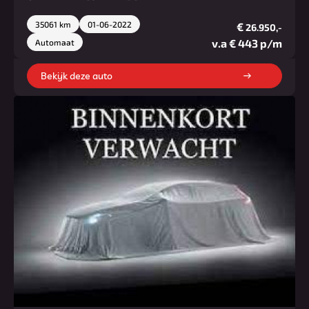
35061 km
01-06-2022
€
26.950,-
v.a € 443 p/m
Automaat
Bekijk deze auto