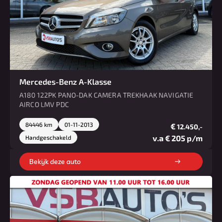
Mercedes-Benz A-Klasse
A180 122PK PANO-DAK CAMERA TREKHAAK NAVIGATIE
AIRCO LMV PDC
84446 km
01-11-2013
€
12.450,-
v.a € 205 p/m
Handgeschakeld
Bekijk deze auto