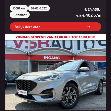
17081 km
01-02-2022
€
24.450,-
v.a € 402 p/m
Automaat
Bekijk deze auto