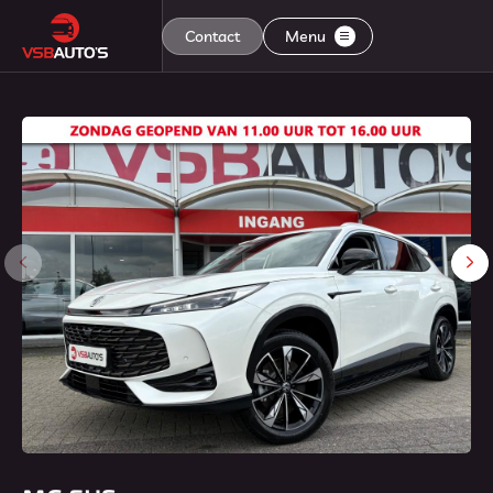
Contact
Menu
Home
Aanbod
Diensten
Aflevering
Over ons
Contact