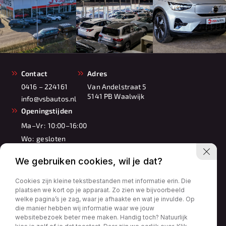
Contact
Adres
0416 – 224161
Van Andelstraat 5
5141 PB Waalwijk
info@vsbautos.nl
Openingstijden
Ma–Vr:
10:00–16:00
Wo:
gesloten
Za:
10:00–17:00
We gebruiken cookies, wil je dat?
Zo:
11:00–16:00
Cookies zijn kleine tekstbestanden met informatie erin. Die
plaatsen we kort op je apparaat. Zo zien we bijvoorbeeld
welke pagina’s je zag, waar je afhaakte en wat je invulde. Op
die manier hebben wij informatie waar we jouw
websitebezoek beter mee maken. Handig toch? Natuurlijk