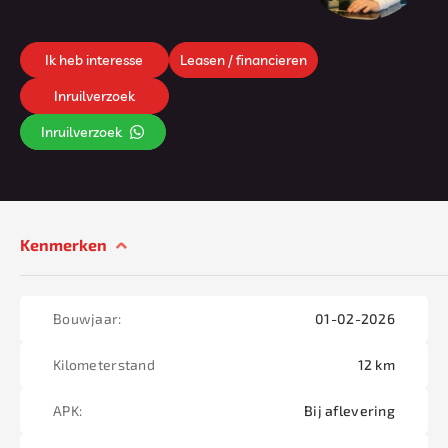
Ik heb interesse
Leasen / financieren
Inruilverzoek
Inruilverzoek
Kenmerken
Bouwjaar:
01-02-2026
Kilometerstand
12 km
APK:
Bij aflevering