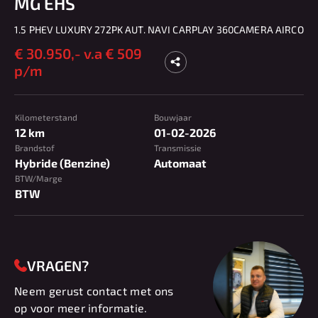
MG EHS
1.5 PHEV LUXURY 272PK AUT. NAVI CARPLAY 360CAMERA AIRCO
€
30.950,-
v.a € 509
p/m
Kilometerstand
Bouwjaar
12 km
01-02-2026
Brandstof
Transmissie
Hybride (Benzine)
Automaat
BTW/Marge
BTW
VRAGEN?
Neem gerust contact met ons
op voor meer informatie.