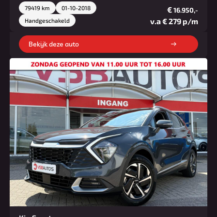
79419 km
01-10-2018
€
16.950,-
v.a € 279 p/m
Handgeschakeld
Bekijk deze auto