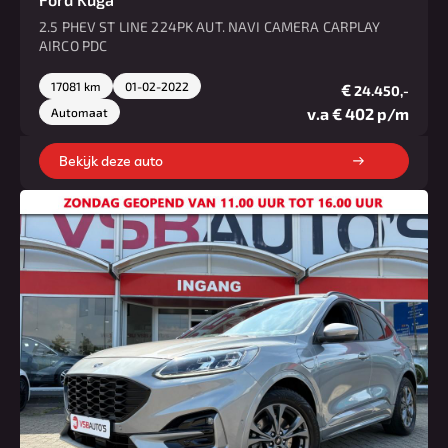
2.5 PHEV ST LINE 224PK AUT. NAVI CAMERA CARPLAY
AIRCO PDC
17081 km
01-02-2022
€
24.450,-
v.a € 402 p/m
Automaat
Bekijk deze auto