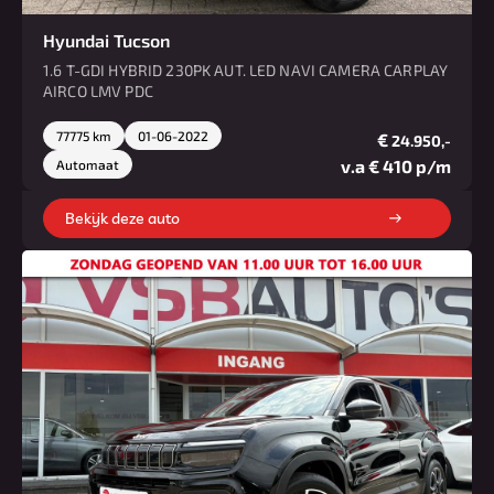
Hyundai Tucson
1.6 T-GDI HYBRID 230PK AUT. LED NAVI CAMERA CARPLAY
AIRCO LMV PDC
77775 km
01-06-2022
€
24.950,-
v.a € 410 p/m
Automaat
Bekijk deze auto