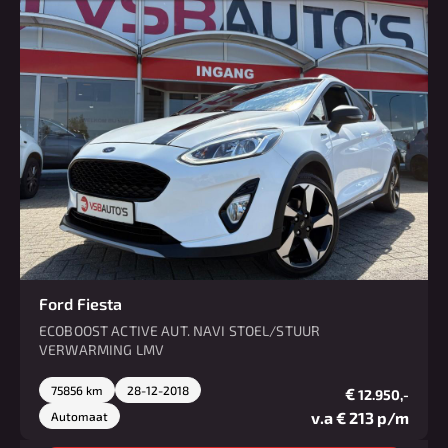
Ford Fiesta
ECOBOOST ACTIVE AUT. NAVI STOEL/STUUR
VERWARMING LMV
75856 km
28-12-2018
€
12.950,-
v.a € 213 p/m
Automaat