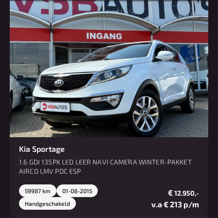
Kia Sportage
1.6 GDI 135PK LED LEER NAVI CAMERA WINTER-PAKKET
AIRCO LMV PDC ESP
59987 km
01-08-2015
€
12.950,-
v.a € 213 p/m
Handgeschakeld