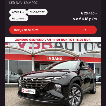
LED NAVI LMV PDC
45518 km
01-05-2022
€
25.450,-
v.a € 418 p/m
Automaat
Bekijk deze auto