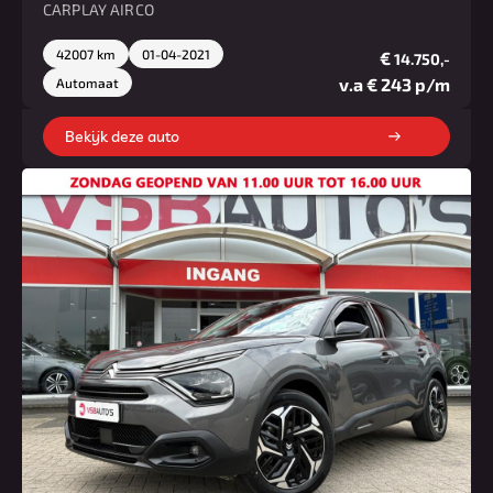
CARPLAY AIRCO
42007 km
01-04-2021
€
14.750,-
v.a € 243 p/m
Automaat
Bekijk deze auto