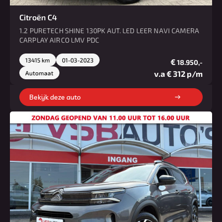
Citroën C4
1.2 PURETECH SHINE 130PK AUT. LED LEER NAVI CAMERA
CARPLAY AIRCO LMV PDC
13415 km
01-03-2023
€
18.950,-
v.a € 312 p/m
Automaat
Bekijk deze auto