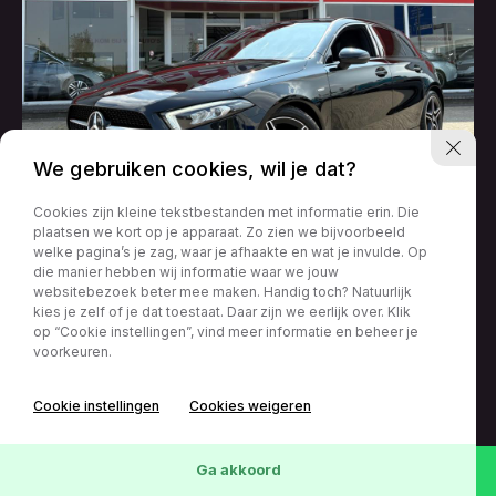
We gebruiken cookies, wil je dat?
Cookies zijn kleine tekstbestanden met informatie erin. Die
plaatsen we kort op je apparaat. Zo zien we bijvoorbeeld
Mercedes-Benz A-Klasse
welke pagina’s je zag, waar je afhaakte en wat je invulde. Op
A180 EDITION AMG-LINE 122PK LED NAVI CAMERA
die manier hebben wij informatie waar we jouw
SFEERVERLICHTING AIRCO LMV PDC
websitebezoek beter mee maken. Handig toch? Natuurlijk
kies je zelf of je dat toestaat. Daar zijn we eerlijk over. Klik
0416 – 224161
op “Cookie instellingen”, vind meer informatie en beheer je
71197 km
01-11-2020
€
20.950,-
info@vsbautos.nl
voorkeuren.
v.a € 344 p/m
Handgeschakeld
Van Andelstraat 5
5141 PB
Cookie instellingen
Cookies weigeren
Bekijk deze auto
Waalwijk
Wis
120
Voertuigen
Ga akkoord