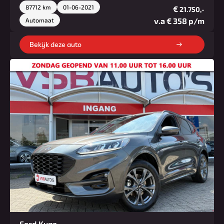
87712 km
01-06-2021
€
21.750,-
v.a € 358 p/m
Automaat
Bekijk deze auto
Ford Kuga