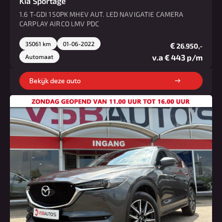
Kia Sportage
1.6 T-GDI 150PK MHEV AUT. LED NAVIGATIE CAMERA
CARPLAY AIRCO LMV PDC
35061 km
01-06-2022
€
26.950,-
v.a € 443 p/m
Automaat
Bekijk deze auto