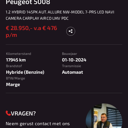
Peugeot 5008
1.2 HYBRID 145PK AUT. ALLURE NW-MODEL 7-PRS LED NAVI
CAMERA CARPLAY AIRCO LMV PDC
€
28.950,-
v.a € 476
p/m
Kilometerstand
Bouwjaar
17945 km
01-10-2024
Brandstof
Transmissie
Hybride (Benzine)
Automaat
BTW/Marge
Marge
VRAGEN?
Neem gerust contact met ons