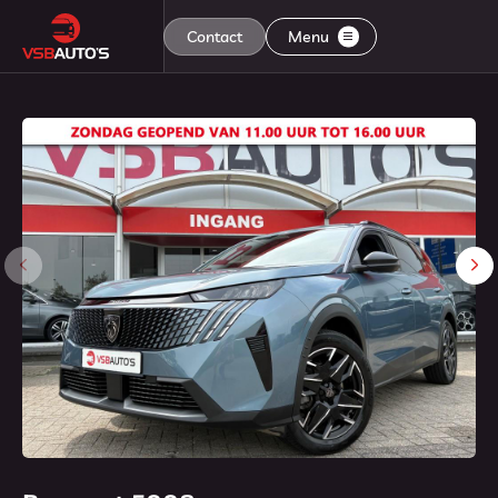
Contact
Menu
Home
Aanbod
Diensten
Aflevering
Over ons
Contact