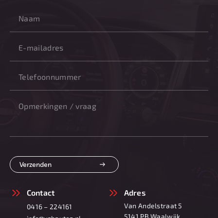
Verzenden
Contact
Adres
Van Andelstraat 5
0416 – 224161
5141 PB Waalwijk