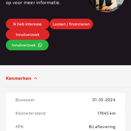
op voor meer informatie.
Ik heb interesse
Leasen / financieren
Inruilverzoek
Inruilverzoek
Kenmerken
Bouwjaar:
01-10-2024
Kilometerstand
17945 km
APK:
Bij aflevering