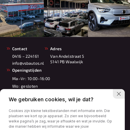
Contact
Adres
0416 – 224161
Van Andelstraat 5
5141 PB Waalwijk
info@vsbautos.nl
Openingstijden
Ma–Vr:
10:00–16:00
Wo:
gesloten
Za:
10:00–17:00
We gebruiken cookies, wil je dat?
Zo:
11:00–16:00
Cookies zijn kleine tekstbestanden met informatie erin. Die
plaatsen we kort op je apparaat. Zo zien we bijvoorbeeld
welke pagina’s je zag, waar je afhaakte en wat je invulde. Op
die manier hebben wij informatie waar we jouw