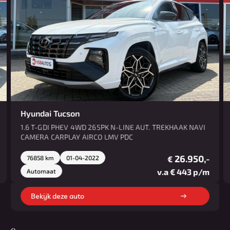
Hyundai Tucson
1.6 T-GDI PHEV 4WD 265PK N-LINE AUT. TREKHAAK NAVI
CAMERA CARPLAY AIRCO LMV PDC
26.950,-
76858 km
01-04-2022
€
v.a € 443 p/m
Automaat
Bekijk deze auto