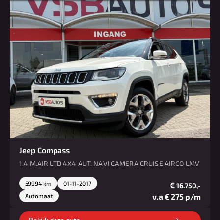
Jeep Compass
1.4 M.AIR LTD 4X4 AUT. NAVI CAMERA CRUISE AIRCO LMV
59994 km
01-11-2017
€
16.750,-
v.a € 275 p/m
Automaat