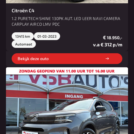
Citroën C4
1.2 PURETECH SHINE 130PK AUT. LED LEER NAVI CAMERA
CARPLAY AIRCO LMV PDC
13415 km
01-03-2023
€
18.950,-
v.a € 312 p/m
Automaat
Bekijk deze auto