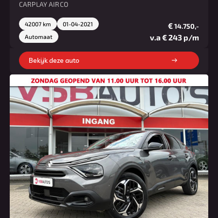
CARPLAY AIRCO
42007 km
01-04-2021
€
14.750,-
v.a € 243 p/m
Automaat
Bekijk deze auto