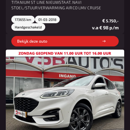
TITANIUM ST LINE NIEUWSTAAT. NAVI
STOEL/STUURVERWARMING AIRCO LMV CRUISE
173655 km
01-03-2018
€
5.750,-
v.a € 98 p/m
Handgeschakeld
Bekijk deze auto