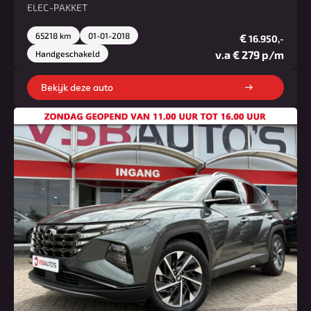
ELEC-PAKKET
65218 km
01-01-2018
€
16.950,-
v.a € 279 p/m
Handgeschakeld
Bekijk deze auto