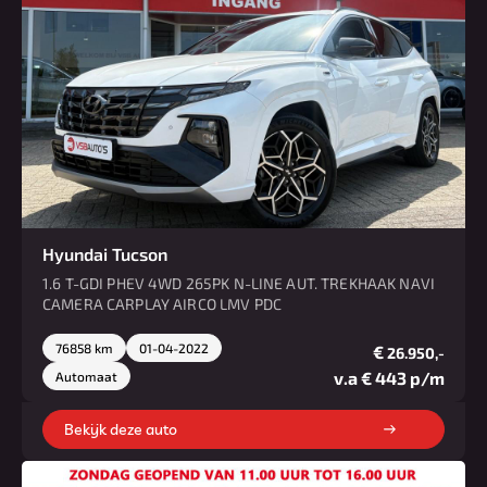
Hyundai Tucson
1.6 T-GDI PHEV 4WD 265PK N-LINE AUT. TREKHAAK NAVI
CAMERA CARPLAY AIRCO LMV PDC
76858 km
01-04-2022
€
26.950,-
v.a € 443 p/m
Automaat
Bekijk deze auto