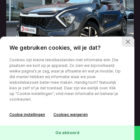
We gebruiken cookies, wil je dat?
Cookies zijn kleine tekstbestanden met informatie erin. Die
Kia Sportage
plaatsen we kort op je apparaat. Zo zien we bijvoorbeeld
1.6 T-GDI 150PK MHEV AUT. LED NAVIGATIE CAMERA
welke pagina’s je zag, waar je afhaakte en wat je invulde. Op
CARPLAY AIRCO LMV PDC
die manier hebben wij informatie waar we jouw
websitebezoek beter mee maken. Handig toch? Natuurlijk
kies je zelf of je dat toestaat. Daar zijn we eerlijk over. Klik
0416 – 224161
35061 km
01-06-2022
€
26.950,-
op “Cookie instellingen”, vind meer informatie en beheer je
v.a € 443 p/m
Automaat
info@vsbautos.nl
voorkeuren.
Van Andelstraat 5
Bekijk deze auto
5141 PB
Cookie instellingen
Cookies weigeren
Waalwijk
Wis
119
Voertuigen
Ga akkoord