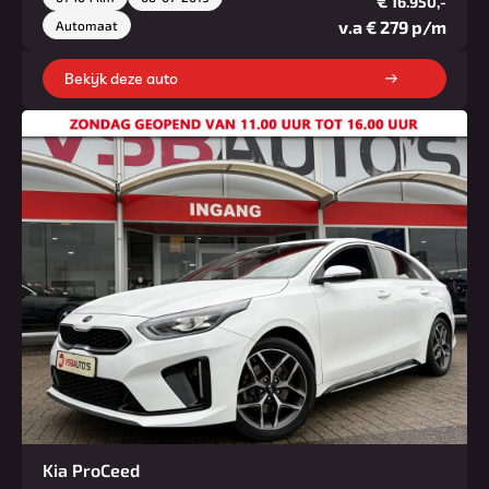
€
16.950,-
v.a € 279 p/m
Automaat
Bekijk deze auto
Kia ProCeed