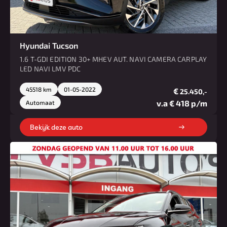
Hyundai Tucson
1.6 T-GDI EDITION 30+ MHEV AUT. NAVI CAMERA CARPLAY
LED NAVI LMV PDC
45518 km
01-05-2022
€
25.450,-
v.a € 418 p/m
Automaat
Bekijk deze auto