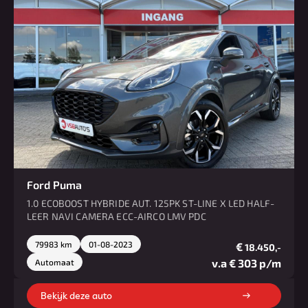
Ford Puma
1.0 ECOBOOST HYBRIDE AUT. 125PK ST-LINE X LED HALF-
LEER NAVI CAMERA ECC-AIRCO LMV PDC
79983 km
01-08-2023
€
18.450,-
v.a € 303 p/m
Automaat
Bekijk deze auto