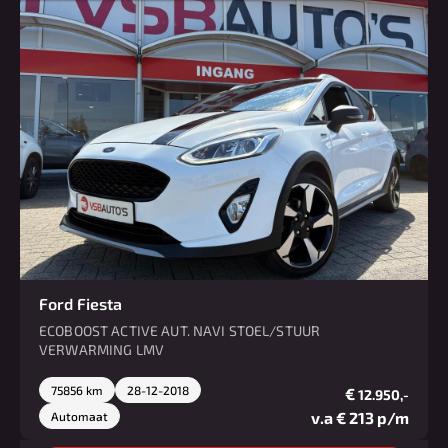
Ford Fiesta
ECOBOOST ACTIVE AUT. NAVI STOEL/STUUR
VERWARMING LMV
75856 km
28-12-2018
€
12.950,-
v.a € 213 p/m
Automaat