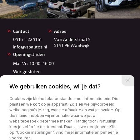
Contact
Adres
0416 – 224161
Van Andelstraat 5
5141 PB Waalwijk
info@vsbautos.nl
Openingstijden
Ma–Vr:
10:00–16:00
Wo:
gesloten
Za:
10:00–17:00
We gebruiken cookies, wil je dat?
Zo:
11:00–16:00
Cookies zijn kleine tekstbestanden met informatie erin. Die
plaatsen we kort op je apparaat. Zo zien we bijvoorbeeld
welke pagina’s je zag, waar je afhaakte en wat je invulde. Op
die manier hebben wij informatie waar we jouw
websitebezoek beter mee maken. Handig toch? Natuurlijk
Privacy policy
kies je zelf of je dat toestaat. Daar zijn we eerlijk over. Klik
0416 – 224161
op “Cookie instellingen”, vind meer informatie en beheer je
info@vsbautos.nl
voorkeuren.