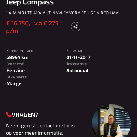
Jeep Compass
1.4 M.AIR LTD 4X4 AUT. NAVI CAMERA CRUISE AIRCO LMV
€
16.750,-
v.a € 275
p/m
Kilometerstand
Bouwjaar
59994 km
01-11-2017
Brandstof
Transmissie
Benzine
Automaat
BTW/Marge
Marge
VRAGEN?
Neem gerust contact met ons
op voor meer informatie.