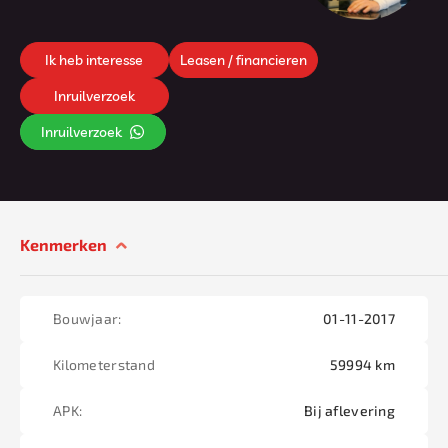
Ik heb interesse
Leasen / financieren
Inruilverzoek
Inruilverzoek
Kenmerken
Bouwjaar:
01-11-2017
Kilometerstand
59994 km
APK:
Bij aflevering