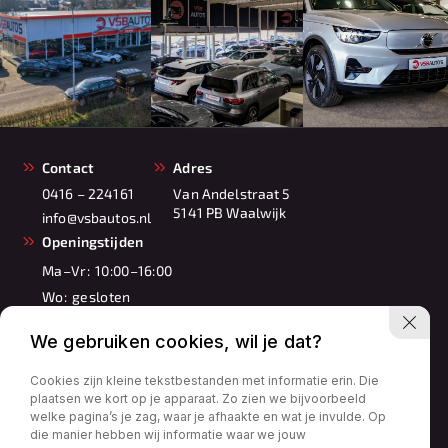
Contact
Adres
0416 – 224161
Van Andelstraat 5
5141 PB Waalwijk
info@vsbautos.nl
Openingstijden
Ma–Vr:
10:00–16:00
Wo:
gesloten
Za:
10:00–17:00
We gebruiken cookies, wil je dat?
Zo:
11:00–16:00
Cookies zijn kleine tekstbestanden met informatie erin. Die
plaatsen we kort op je apparaat. Zo zien we bijvoorbeeld
welke pagina’s je zag, waar je afhaakte en wat je invulde. Op
die manier hebben wij informatie waar we jouw