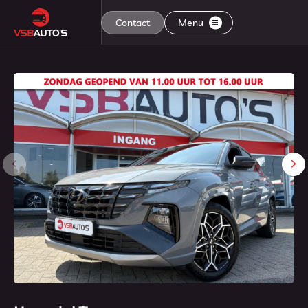
Contact
Menu
Home
Aanbod
Diensten
Aflevering
Over ons
Contact