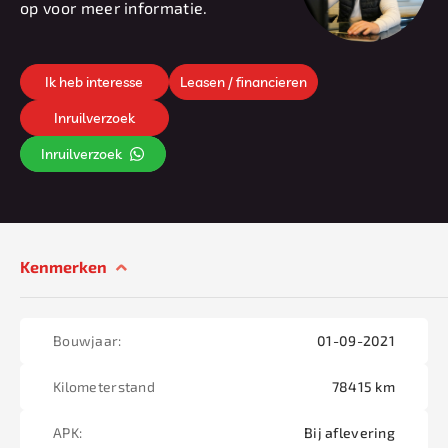
op voor meer informatie.
Ik heb interesse
Leasen / financieren
Inruilverzoek
Inruilverzoek
Kenmerken
Bouwjaar:
01-09-2021
Kilometerstand
78415 km
APK:
Bij aflevering