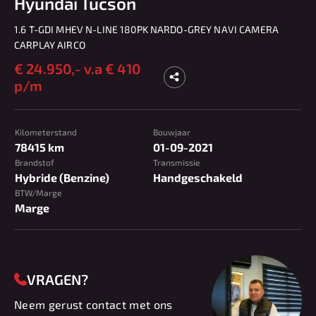
Hyundai Tucson
1.6 T-GDI MHEV N-LINE 180PK NARDO-GREY NAVI CAMERA
CARPLAY AIRCO
€
24.950,-
v.a € 410
p/m
Kilometerstand
Bouwjaar
78415 km
01-09-2021
Brandstof
Transmissie
Hybride (Benzine)
Handgeschakeld
BTW/Marge
Marge
VRAGEN?
Neem gerust contact met ons