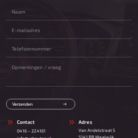
Verzenden
Contact
Adres
Van Andelstraat 5
0416 – 224161
5141 PB Waalwijk