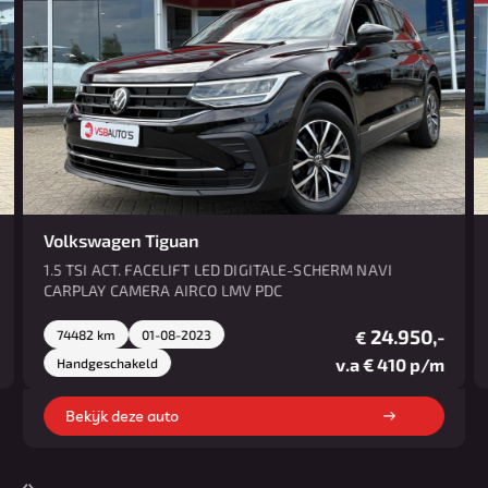
Volkswagen Tiguan
1.5 TSI ACT. FACELIFT LED DIGITALE-SCHERM NAVI
CARPLAY CAMERA AIRCO LMV PDC
24.950,-
74482 km
01-08-2023
€
v.a € 410 p/m
Handgeschakeld
Bekijk deze auto