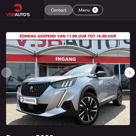
Contact
Menu
Home
Aanbod
Diensten
Aflevering
Over ons
Contact