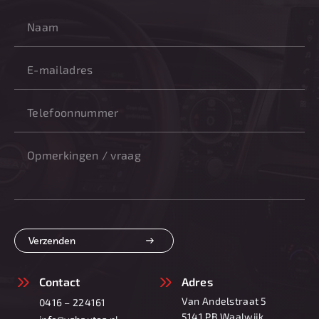
Verzenden
Contact
Adres
Van Andelstraat 5
0416 – 224161
5141 PB Waalwijk