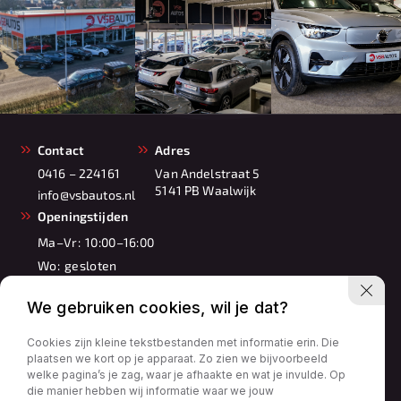
Contact
Adres
0416 – 224161
Van Andelstraat 5
5141 PB Waalwijk
info@vsbautos.nl
Openingstijden
Ma–Vr:
10:00–16:00
Wo:
gesloten
Za:
10:00–17:00
We gebruiken cookies, wil je dat?
Zo:
11:00–16:00
Cookies zijn kleine tekstbestanden met informatie erin. Die
plaatsen we kort op je apparaat. Zo zien we bijvoorbeeld
welke pagina’s je zag, waar je afhaakte en wat je invulde. Op
die manier hebben wij informatie waar we jouw