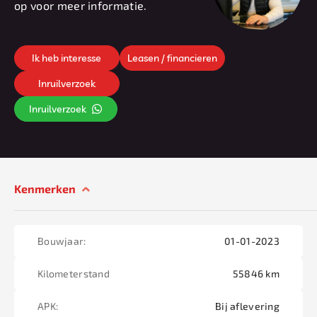
op voor meer informatie.
Ik heb interesse
Leasen / financieren
Inruilverzoek
Inruilverzoek
Kenmerken
Bouwjaar:
01-01-2023
Kilometerstand
55846 km
APK:
Bij aflevering