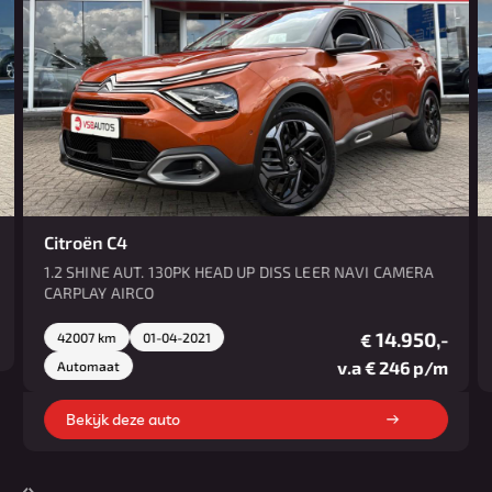
Citroën C4
1.2 SHINE AUT. 130PK HEAD UP DISS LEER NAVI CAMERA
CARPLAY AIRCO
14.950,-
42007 km
01-04-2021
€
v.a € 246 p/m
Automaat
Bekijk deze auto