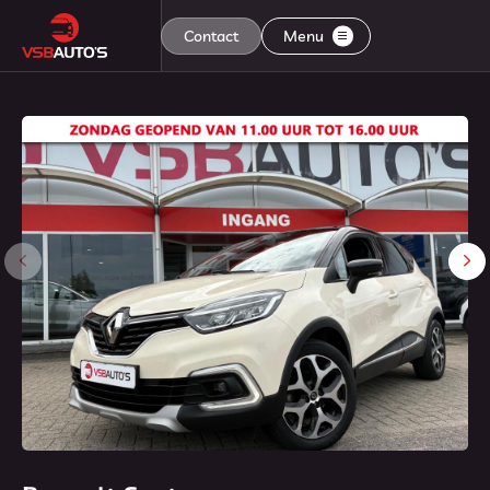
Contact
Menu
Home
Aanbod
Diensten
Aflevering
Over ons
Contact