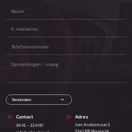
Verzenden
Contact
Adres
Van Andelstraat 5
0416 – 224161
5141 PB Waalwijk