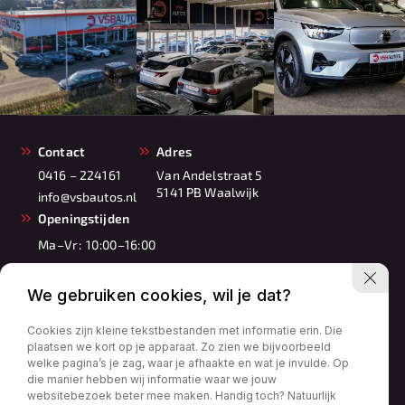
Contact
Adres
0416 – 224161
Van Andelstraat 5
5141 PB Waalwijk
info@vsbautos.nl
Openingstijden
Ma–Vr:
10:00–16:00
Wo:
gesloten
Za:
10:00–17:00
We gebruiken cookies, wil je dat?
Zo:
11:00–16:00
Cookies zijn kleine tekstbestanden met informatie erin. Die
plaatsen we kort op je apparaat. Zo zien we bijvoorbeeld
welke pagina’s je zag, waar je afhaakte en wat je invulde. Op
die manier hebben wij informatie waar we jouw
websitebezoek beter mee maken. Handig toch? Natuurlijk