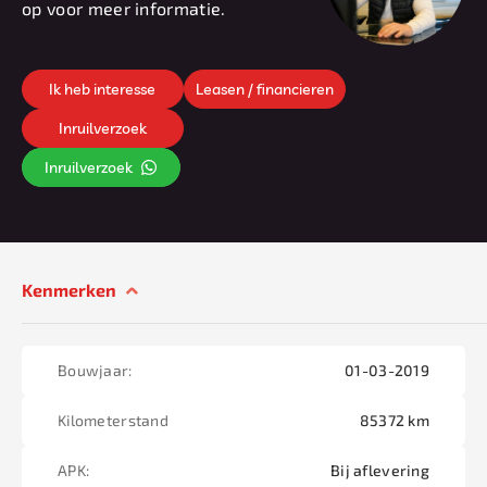
op voor meer informatie.
Ik heb interesse
Leasen / financieren
Inruilverzoek
Inruilverzoek
Kenmerken
Bouwjaar:
01-03-2019
Kilometerstand
85372 km
APK:
Bij aflevering